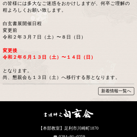
の皆様には多大なご迷惑をおかけしますが、何卒ご理解の
程よろしくお願い致します。
白玄書展開催日程
変更前
令和２年３月７日（土）〜８日（日）
変更後
令和２年６月１３日（土）〜１４日（日）
となります。
尚、懇親会も１３日（土）へ移行する形となります。
新着情報一覧へ
【本部教室】足利市川崎町1870
☎︎ 0284−91−0259