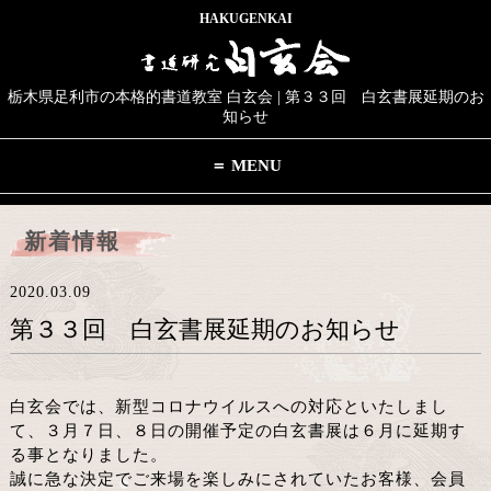
HAKUGENKAI
栃木県足利市の本格的書道教室 白玄会 | 第３３回 白玄書展延期のお
知らせ
＝ MENU
新着情報
2020.03.09
第３３回 白玄書展延期のお知らせ
白玄会では、新型コロナウイルスへの対応といたしまし
て、３月７日、８日の開催予定の白玄書展は６月に延期す
る事となりました。
誠に急な決定でご来場を楽しみにされていたお客様、会員