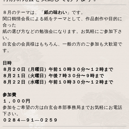
８月のテーマは、「
紙の味わい
」です。
関口鶴情会長による紙をテーマとして、作品創作や目的に
合った
紙の選び方などの勉強会になります。お気軽にご参加下さ
い。
白玄会の会員様はもちろん、一般の方のご参加も大歓迎で
す。
日時
８月２０日（月曜日）午前１０時３０分〜１２時まで
８月２１日（火曜日）午後７時３０分〜９時まで
８月２２日（水曜日）午前１０時３０分〜１２時まで
参加費
１，０００円
参加をご希望の方は白玄会本部事務局までお気軽にお電話
下さい。
０２８４―９１―０２５９